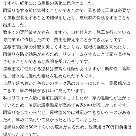
ますが、経年による屋根の劣化に気付きました。
雨漏りをする前に気付くことができたので、葺き替え工事は必要な
く屋根塗装をすることで補強をしたり、屋根材の保護をすることが
出来ました。
数多くの専門業者が存在しますが、自社仕入れ、施工を行っている
専門業者に依頼したので、費用を抑えることができたようです。
屋根塗装は家の外観を美しくするよりも、屋根の強度を高めたり、
雨漏りを防ぐ効果があるため、リフォームをすることで家を長持ち
させることができると説明を受けたそうです。
屋根塗装に使用する塗料は豊富な種類がありますが、断熱性、遮熱
性、撥水性に優れた素材を勧められたそうです。
上品で落ち着いた色合いのダーク系のカラーにしたら、高級感が出
てきて、家の外観がきれいに見えています。
私はリフォーム後に自宅に訪問をしましたが、家の遮熱性が上がっ
ているため、冷房の設定温度が高めでも家の中が涼しかったです。
雨漏りをしてからだと、屋根塗装では対応ができないケースがある
ため、早めに気付いて良かったと話していました。
従姉妹の家は50坪ぐらいの広さがあるため、総費用は70万円前後は
掛かったようです。