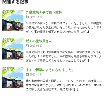
関連する記事
外壁塗装工事で使う塗料
2025.12.20
平屋建ての友人が、屋根のリフォームをしました。屋根塗装
の費用が思った以上に高いらしく思いきれなかったようです
が、住宅の価値を低下させないために決意した[…]
近くの塗装屋さん
2019.06.17
築３２年おうちは洋風建売住宅であり、最後に塗装してもら
ったのは１１年前でした。家の塗装も外壁も屋根もブロック
塀もすべて塗装してもらうといったことですが[…]
まるで新築のようになりました。
2020.11.14
我が家は妻の両親と同居することになったので、10年前に二
世帯住宅を建てました。 建坪は50平米くらいですが、3階建
ての割と大きな建物です。 建てる時に[…]