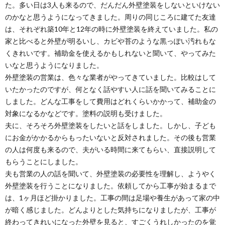
た。多い日は3人も来るので、だんだん外壁塗装をしないといけない
のかなと思うようになってきました。周りの同じころに建てた友達
は、それぞれ築10年と12年の時に外壁塗装を終えていました。私の
家と比べると外壁が明るいし、カビや苔のような黒っぽい汚れもな
くきれいです。補助金を使えるかもしれないと聞いて、やってみた
いなと思うようになりました。
外壁塗装の営業は、色々な業者がやってきていました。比較はして
いたかったのですが、何となく話やすい人に話を聞いてみることに
しました。どんな工事をして費用はどれくらいかかって、補助金の
対象になるかなどです。塗料の説明も受けました。
夫に、そろそろ外壁塗装をしたいと話をしました。しかし、子ども
にお金がかかるからもったいないと反対されました。その後も営業
の人は何度も来るので、夫がいる時間に来てもらい、直接説明して
もらうことにしました。
夫も営業の人の話を聞いて、外壁塗装の必要性を理解し、ようやく
外壁塗装を行うことになりました。依頼してから工事が始まるまで
は、1ヶ月ほど掛かりました。工事の間は足場や養生があって家の中
が暗く感じました。どんよりとした気持ちになりましたが、工事が
終わってきれいになった外壁を見ると、すごくうれしかったのを覚