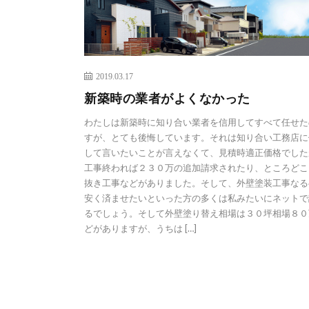
2019.03.17
新築時の業者がよくなかった
わたしは新築時に知り合い業者を信用してすべて任せた
すが、とても後悔しています。それは知り合い工務店に
して言いたいことが言えなくて、見積時適正価格でした
工事終われば２３０万の追加請求されたり、ところどこ
抜き工事などがありました。そして、外壁塗装工事なる
安く済ませたいといった方の多くは私みたいにネットで
るでしょう。そして外壁塗り替え相場は３０坪相場８０
どがありますが、うちは […]