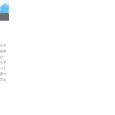
ので
依頼
が、
ろ手
べく
調べ
万な