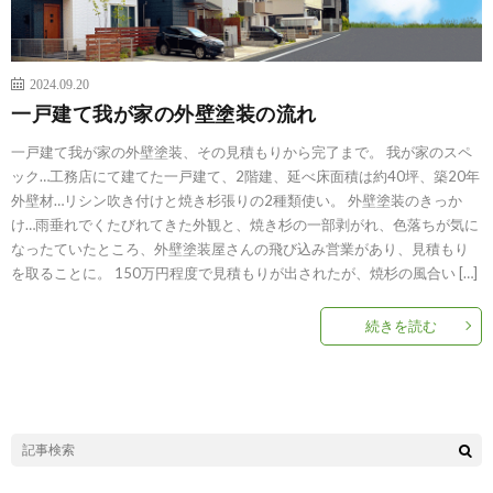
2024.09.20
一戸建て我が家の外壁塗装の流れ
一戸建て我が家の外壁塗装、その見積もりから完了まで。 我が家のスペ
ック…工務店にて建てた一戸建て、2階建、延べ床面積は約40坪、築20年
外壁材…リシン吹き付けと焼き杉張りの2種類使い。 外壁塗装のきっか
け…雨垂れでくたびれてきた外観と、焼き杉の一部剥がれ、色落ちが気に
なったていたところ、外壁塗装屋さんの飛び込み営業があり、見積もり
を取ることに。 150万円程度で見積もりが出されたが、焼杉の風合い […]
続きを読む