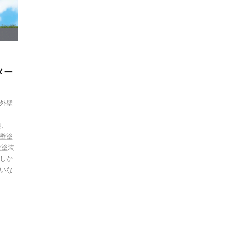
メー
外壁
娘、
壁塗
壁塗装
しか
いな