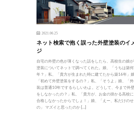
2021.06.25
ネット検索で抱く誤った外壁塗装のイ
ジ
自宅の外壁の色が薄くなった話をしたら、高校生の娘が
塗装についてネットで調べてくれた。娘、「うちは築何
年？」私、「貴方が生まれた時に建てたから築16年」
「初めて外壁塗装をするの？」私、「そうよ」娘、「外
装は普通10年でするらしいわよ。どうして、今まで外
をしなかったの？」私、「貴方が、お金の掛かる高校に
合格しなかったからでしょ！」娘、「えー、私だけのせ
の」 マズイと思ったのか […]