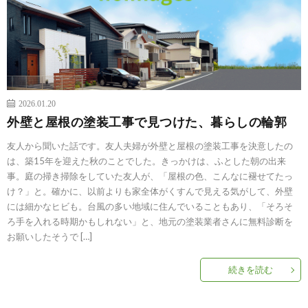
2026.01.20
外壁と屋根の塗装工事で見つけた、暮らしの輪郭
友人から聞いた話です。友人夫婦が外壁と屋根の塗装工事を決意したの
は、築15年を迎えた秋のことでした。きっかけは、ふとした朝の出来
事。庭の掃き掃除をしていた友人が、「屋根の色、こんなに褪せてたっ
け？」と。確かに、以前よりも家全体がくすんで見える気がして、外壁
には細かなヒビも。台風の多い地域に住んでいることもあり、「そろそ
ろ手を入れる時期かもしれない」と、地元の塗装業者さんに無料診断を
お願いしたそうで […]
続きを読む