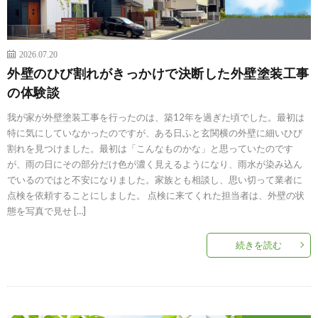
2026.07.20
外壁のひび割れがきっかけで決断した外壁塗装工事
の体験談
我が家が外壁塗装工事を行ったのは、築12年を過ぎた頃でした。最初は
特に気にしていなかったのですが、ある日ふと玄関横の外壁に細いひび
割れを見つけました。最初は「こんなものかな」と思っていたのです
が、雨の日にその部分だけ色が濃く見えるようになり、雨水が染み込ん
でいるのではと不安になりました。家族とも相談し、思い切って業者に
点検を依頼することにしました。 点検に来てくれた担当者は、外壁の状
態を写真で見せ […]
続きを読む