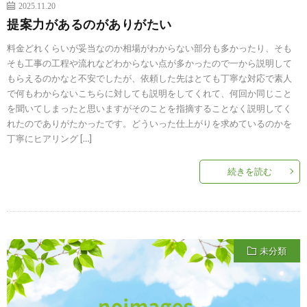
2025.11.20
提案力があるのがありがたい
料金どれくらいが妥当なのか相場がわからない部分も多かったり、そも
そも工事の工程や流れなどわからない点が多かったので一から説明して
もらえるのかなと不安でしたが、依頼した先はとても丁寧な対応で素人
で何もわからないこちらに対しても説明をしてくれて、何回か同じこと
を聞いてしまったと思いますがそのことを指摘することなく説明してく
れたのでありがたかったです。どういった仕上がりを求めているのかを
丁寧にヒアリング […]
続きを読む
未分類