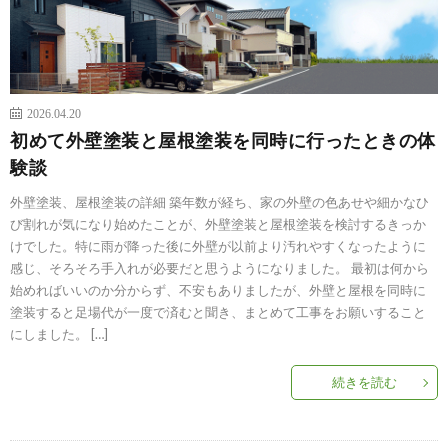
2026.04.20
初めて外壁塗装と屋根塗装を同時に行ったときの体
験談
外壁塗装、屋根塗装の詳細 築年数が経ち、家の外壁の色あせや細かなひ
び割れが気になり始めたことが、外壁塗装と屋根塗装を検討するきっか
けでした。特に雨が降った後に外壁が以前より汚れやすくなったように
感じ、そろそろ手入れが必要だと思うようになりました。 最初は何から
始めればいいのか分からず、不安もありましたが、外壁と屋根を同時に
塗装すると足場代が一度で済むと聞き、まとめて工事をお願いすること
にしました。 […]
続きを読む