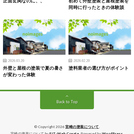
正面玄関なのに、、
初めて外壁塗装と屋根塗装を
同時に行ったときの体験談
2026.03.20
2026.02.20
外壁と屋根の塗装で夏の暑さ
塗料業者の選び方がポイント
が変わった体験
Back to Top
© Copyright 2026
宮崎の塗装について
.
宮崎の塗装について by
FIT-Web Create
. Powered by
WordPress
.