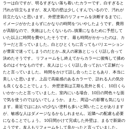
ラーは白ですが、明るすぎない落ち着いたカラーです。白すぎると
汚れが目立ちますが、友人宅の壁は少しくすんでいるので、汚れが
目立たないと思います。 外壁塗装のリフォームを決断するまでに、
イメージがかたまらずにかなりの時間をついやしたようです。費用
が高額なので、失敗はしたくないもの…慎重になるために予想して
いた以上に時間を費やしたそうです。 最も時間がかかったのは、カ
ラーだと言っていました。白とひとくちに言ってもバリエーション
が豊富で迷ってしまうのだとか…友人の家族とじっくり話し合って
決めたそうです。 リフォームをし終えてからカラーに後悔して揉め
るのはイヤなものです。友人はじっくり話し合っておいて正解だっ
たと言っていました。 時間をかけて話し合ったこともあり、本当に
美しいと思います。上品で高級感のあるカラーで、訪れる人の気分
も良くなることでしょう。 外壁塗装は工期も意外と長く、10日くら
いかかったと言っていました。室内にいる場合、10日の間色々な面
で気を使うのではないでしょうか。 また、周辺への影響も気になり
ます。最近ではにおいの少ない塗料も多いと聞いたことがあります
が、敏感な人はダメージなるかもしれません。近隣への配慮も必要
になることでしょう。 10日間かけて完成した外壁は、まるで新築の
ようです。友人もリフォームをして良かったと言っていました。