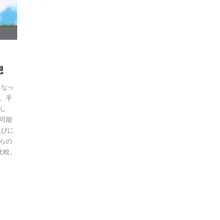
想
になっ
、手
し
可能
選びに
らの
比較。