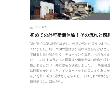
2025.06.20
初めての外壁塗装体験！その流れと感
我が家では築15年が経過し、外壁の劣化が目立つよう
ていました。特に南側の壁はひび割れや色あせがひどく
で触ると白い粉が付く「チョーキング現象」も見られま
た。このまま放置すると雨漏りや建物自体の寿命が縮む
性があると知り、外壁塗装を決意しました。 工事業者
は時間をかけました。インターネットの口コミや友人か
紹介を基に3社に見積もりを依頼し、それぞれの説明を
最終的には、対応が […]