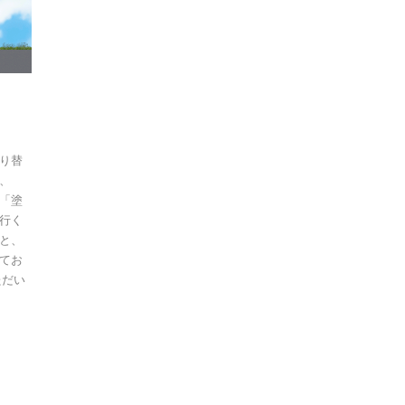
り替
、
「塗
行く
と、
てお
ただい