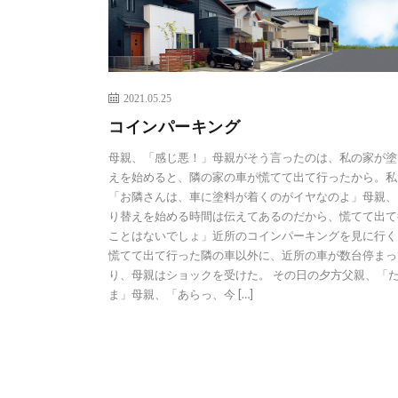
2021.05.25
コインパーキング
母親、「感じ悪！」母親がそう言ったのは、私の家が塗
えを始めると、隣の家の車が慌てて出て行ったから。私
「お隣さんは、車に塗料が着くのがイヤなのよ」母親、
り替えを始める時間は伝えてあるのだから、慌てて出て
ことはないでしょ」近所のコインパーキングを見に行く
慌てて出て行った隣の車以外に、近所の車が数台停まっ
り、母親はショックを受けた。 その日の夕方父親、「
ま」母親、「あらっ、今 […]